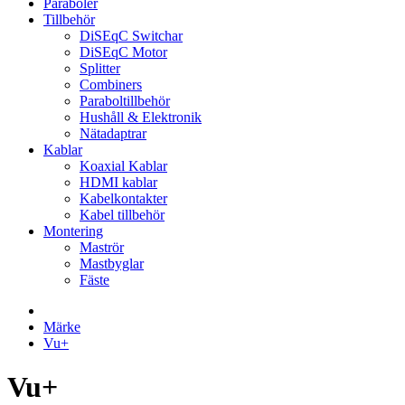
Paraboler
Tillbehör
DiSEqC Switchar
DiSEqC Motor
Splitter
Combiners
Paraboltillbehör
Hushåll & Elektronik
Nätadaptrar
Kablar
Koaxial Kablar
HDMI kablar
Kabelkontakter
Kabel tillbehör
Montering
Maströr
Mastbyglar
Fäste
Märke
Vu+
Vu+