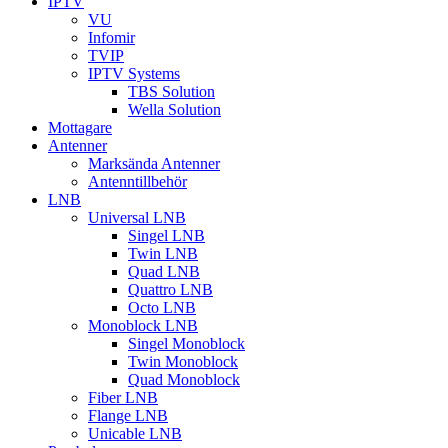
IPTV
VU
Infomir
TVIP
IPTV Systems
TBS Solution
Wella Solution
Mottagare
Antenner
Marksända Antenner
Antenntillbehör
LNB
Universal LNB
Singel LNB
Twin LNB
Quad LNB
Quattro LNB
Octo LNB
Monoblock LNB
Singel Monoblock
Twin Monoblock
Quad Monoblock
Fiber LNB
Flange LNB
Unicable LNB