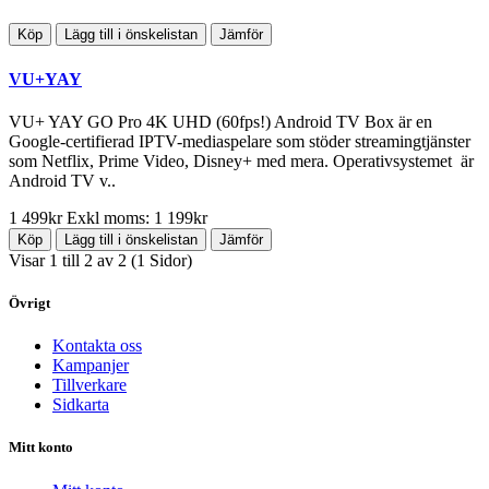
Köp
Lägg till i önskelistan
Jämför
VU+YAY
VU+ YAY GO Pro 4K UHD (60fps!) Android TV Box är en
Google-certifierad IPTV-mediaspelare som stöder streamingtjänster
som Netflix, Prime Video, Disney+ med mera. Operativsystemet är
Android TV v..
1 499kr
Exkl moms: 1 199kr
Köp
Lägg till i önskelistan
Jämför
Visar 1 till 2 av 2 (1 Sidor)
Övrigt
Kontakta oss
Kampanjer
Tillverkare
Sidkarta
Mitt konto