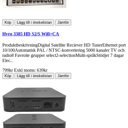
Köp
Lägg till i önskelistan
Jämför
Hyro 3385 HD S2/S Wifi+CA
ProduktbeskrivningDigital Satellite Reciever HD TunerEthernet port
10/100Automatisk PAL / NTSC-konvertering 5000 kanaler TV och
radio8 Favroite grupper select2-selectionMulti-språkStödjer 7 dagar
Elec..
799kr
Exkl moms: 639kr
Köp
Lägg till i önskelistan
Jämför