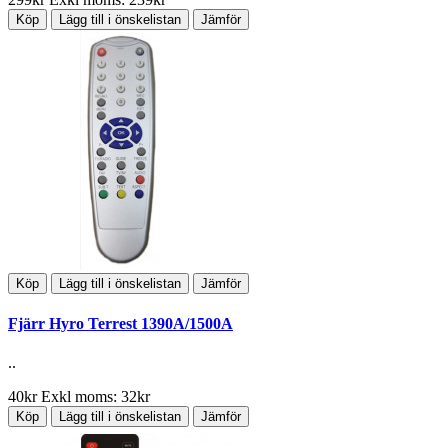
Köp
Lägg till i önskelistan
Jämför
Köp
Lägg till i önskelistan
Jämför
Fjärr Hyro Terrest 1390A/1500A
..
40kr
Exkl moms: 32kr
Köp
Lägg till i önskelistan
Jämför