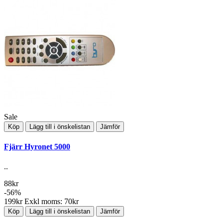
Sale
Köp
Lägg till i önskelistan
Jämför
Fjärr Hyronet 5000
..
88kr
-56%
199kr
Exkl moms: 70kr
Köp
Lägg till i önskelistan
Jämför