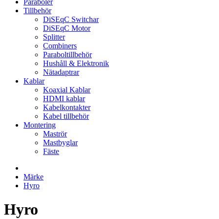
Paraboler
Tillbehör
DiSEqC Switchar
DiSEqC Motor
Splitter
Combiners
Paraboltillbehör
Hushåll & Elektronik
Nätadaptrar
Kablar
Koaxial Kablar
HDMI kablar
Kabelkontakter
Kabel tillbehör
Montering
Maströr
Mastbyglar
Fäste
Märke
Hyro
Hyro