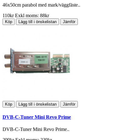
46x50cm parabol med mark/väggfäste..
110kr
Exkl moms: 88kr
Köp
Lägg till i önskelistan
Jämför
Köp
Lägg till i önskelistan
Jämför
DVB-C-Tuner Mini Revo Prime
DVB-C-Tuner Mini Revo Prime..
299kr
Exkl moms: 239kr