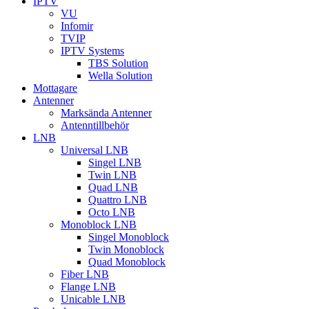
IPTV
VU
Infomir
TVIP
IPTV Systems
TBS Solution
Wella Solution
Mottagare
Antenner
Marksända Antenner
Antenntillbehör
LNB
Universal LNB
Singel LNB
Twin LNB
Quad LNB
Quattro LNB
Octo LNB
Monoblock LNB
Singel Monoblock
Twin Monoblock
Quad Monoblock
Fiber LNB
Flange LNB
Unicable LNB