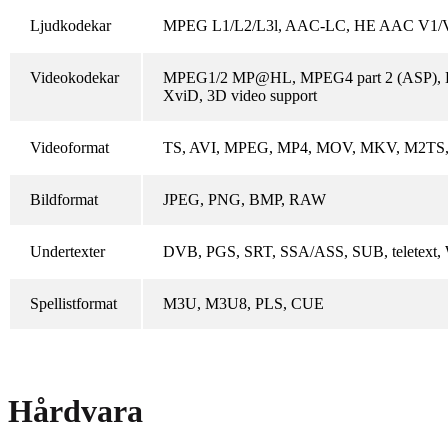
Ljudkodekar
MPEG L1/L2/L3l, AAC-LC, HE AAC V1/V2
Videokodekar
MPEG1/2 MP@HL, MPEG4 part 2 (ASP), 
XviD, 3D video support
Videoformat
TS, AVI, MPEG, MP4, MOV, MKV, M2TS
Bildformat
JPEG, PNG, BMP, RAW
Undertexter
DVB, PGS, SRT, SSA/ASS, SUB, teletext, W
Spellistformat
M3U, M3U8, PLS, CUE
Hårdvara