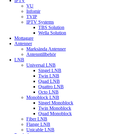
IPTV
VU
Infomir
TVIP
IPTV Systems
TBS Solution
Wella Solution
Mottagare
Antenner
Marksända Antenner
Antenntillbehör
LNB
Universal LNB
Singel LNB
Twin LNB
Quad LNB
Quattro LNB
Octo LNB
Monoblock LNB
Singel Monoblock
Twin Monoblock
Quad Monoblock
Fiber LNB
Flange LNB
Unicable LNB