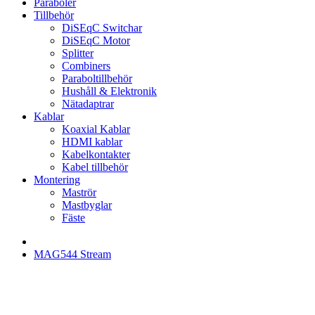
Paraboler
Tillbehör
DiSEqC Switchar
DiSEqC Motor
Splitter
Combiners
Paraboltillbehör
Hushåll & Elektronik
Nätadaptrar
Kablar
Koaxial Kablar
HDMI kablar
Kabelkontakter
Kabel tillbehör
Montering
Maströr
Mastbyglar
Fäste
MAG544 Stream