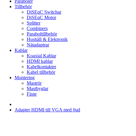
Paraboler
Tillbehör
DiSEqC Switchar
DiSEqC Motor
Splitter
Combiners
Paraboltillbehör
Hushåll & Elektronik
Nätadaptrar
Kablar
Koaxial Kablar
HDMI kablar
Kabelkontakter
Kabel tillbehör
Montering
Maströr
Mastbyglar
Fäste
Adapter HDMI till VGA med ljud