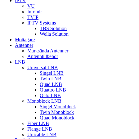
IPTV
VU
Infomir
TVIP
IPTV Systems
TBS Solution
Wella Solution
Mottagare
Antenner
Marksända Antenner
Antenntillbehör
LNB
Universal LNB
Singel LNB
Twin LNB
Quad LNB
Quattro LNB
Octo LNB
Monoblock LNB
Singel Monoblock
Twin Monoblock
Quad Monoblock
Fiber LNB
Flange LNB
Unicable LNB