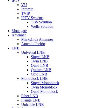
IPTV
VU
Infomir
TVIP
IPTV Systems
TBS Solution
Wella Solution
Mottagare
Antenner
Marksända Antenner
Antenntillbehör
LNB
Universal LNB
Singel LNB
Twin LNB
Quad LNB
Quattro LNB
Octo LNB
Monoblock LNB
Singel Monoblock
Twin Monoblock
Quad Monoblock
Fiber LNB
Flange LNB
Unicable LNB