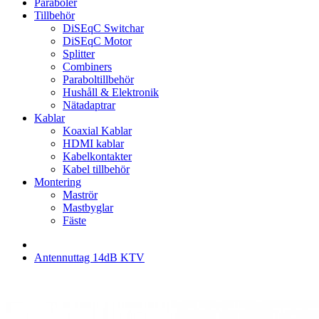
Paraboler
Tillbehör
DiSEqC Switchar
DiSEqC Motor
Splitter
Combiners
Paraboltillbehör
Hushåll & Elektronik
Nätadaptrar
Kablar
Koaxial Kablar
HDMI kablar
Kabelkontakter
Kabel tillbehör
Montering
Maströr
Mastbyglar
Fäste
Antennuttag 14dB KTV